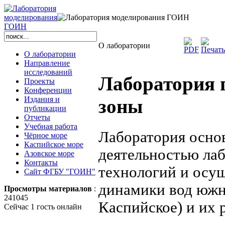
О лаборатории
О лаборатории
Направление
исследований
Лаборатория 
Проекты
Конференции
Издания и
зоны
публикации
Отчеты
Учебная работа
Лаборатория основ
Чёрное море
Каспийское море
деятельностью лаб
Азовское море
Контакты
технологий и осу
Сайт ФГБУ "ГОИН"
динамики вод южн
Просмотры материалов
:
241045
Каспийское) и их 
Сейчас 1 гость онлайн