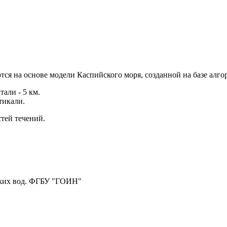
ся на основе модели Каспийского моря, созданной на базе алгор
али - 5 км.
тикали.
тей течений.
ских вод. ФГБУ "ГОИН"